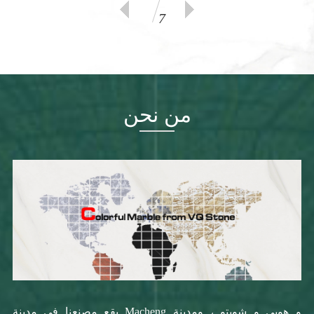
7
من نحن
يقع مصنعنا في مدينة Macheng و هوبى و شويتو ، ومدينة