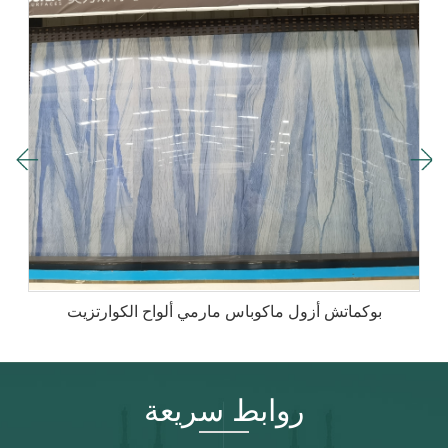
بوكماتش أزول ماكوباس مارمي ألواح الكوارتزيت
روابط سريعة