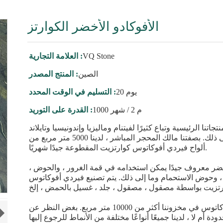
الأفوكادو الأخضر الكوارتز
VQ Stone
العلامة التجارية :
الصين
المنتج المصدر :
20 يوم
التسليم في الوقت المحدد :
1000 م 2 / شهر
القدرة على التوريد :
ا الرئيسية وتباع كثيرًا لفيتنام وماليزيا وإندونيسيا وتايلاند
وأستراليا وألمانيا والولايات المتحدة الأمريكية وما إلى ذلك. بصفتنا مالك المحجر المباشر ، لدينا 5000 متر مربع من
ألواح فيردي أفوكاتوس كوارتزيت المقطوعة جيدًا شهريًا.
ر معروف جيدًا يمكن استخدامه في قمة الغرور ، والحوض ،
 ، وحوض الاستحمام وما إلى ذلك. يتم تصنيع فيردي أفوكاتوس
حتى الآن ، تبلغ كمية ألواح الكوارتز فيردي أفوكاتوس في مخزوننا أكثر من 10000 متر مربع. بغض النظر عن