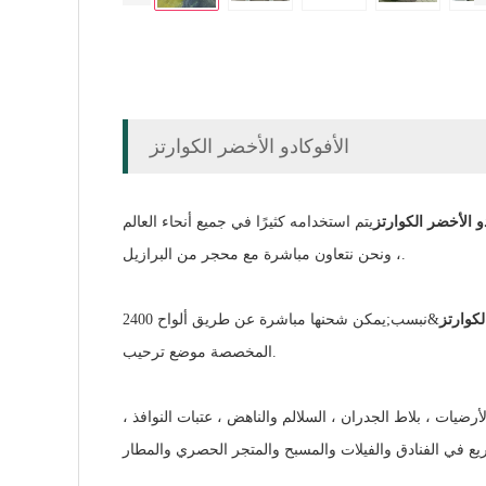
الأفوكادو الأخضر الكوارتز
و الأخضر الكوارتز
يتم استخدامه كثيرًا في جميع أنحاء العالم
، ونحن نتعاون مباشرة مع محجر من البرازيل.
لكوارتز
&نبسب;يمكن شحنها مباشرة عن طريق ألواح 2400up * 1600up * 20 / 30mm. سيقوم عملاؤنا بقص أو إجراء عمليات مطابقة الكتب وفقًا للمشاريع الفعلية. الأحجام
المخصصة موضع ترحيب.
ت ، بلاط الجدران ، السلالم والناهض ، عتبات النوافذ ،