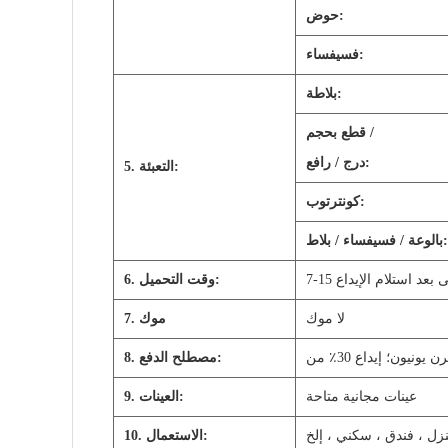
حوض:
فسيفساء:
بلاطة:
قطع بحجم /
درج / رافع:
5. التعبئة:
كونترتوب:
بالوعة / فسيفساء / بلاط:
أولى بعد استلام الإيداع
6. وقت التحميل:
لا موك
7. موك
8. مصطلح الدفع:
عينات مجانية متاحة
9. العينات:
10. الاستعمال: