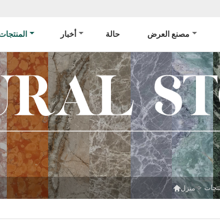
مصنع العرض
حالة
أخبار
المنتجات

نتجات
>
منزل