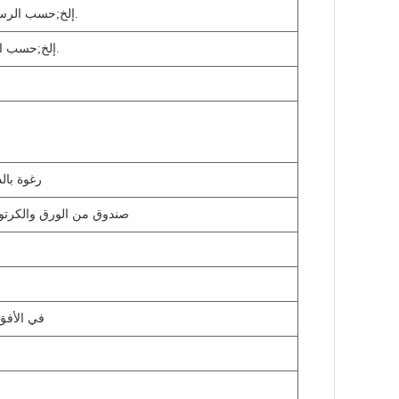
إلخ.
حسب الرسومات&نبسب;
إلخ.
حسب الرسومات&نبسب;
رغوة بال
صندوق من الورق والكرتون
ويسترن يونيون؛ إيداع 30٪ من T / T ، رصيد 70٪ على مرأى من النسخة B / L ، لا رجعة فيه 100٪ L / C ف