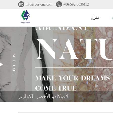


info@vqstone.com
+86-592-5036112
منزل
الأفوكادو الأخضر الكوارتز