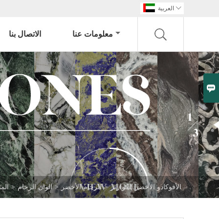

العربية
معلومات عنا
الاتصال بنا

الأفوكادو الأخضر الكوارتز
>
الرخام الأخضر
>
الوان الرخام
>
الم